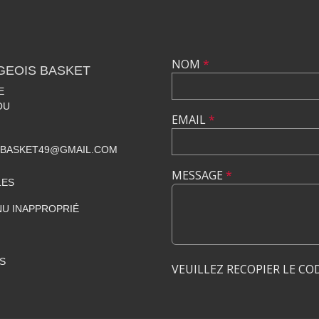
NOM
*
GEOIS BASKET
E
OU
EMAIL
*
SBASKET49@GMAIL.COM
MESSAGE
*
LES
U INAPPROPRIÉ
S
VEUILLEZ RECOPIER LE CO