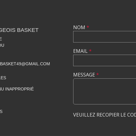
NOM
*
GEOIS BASKET
E
OU
EMAIL
*
SBASKET49@GMAIL.COM
MESSAGE
*
LES
U INAPPROPRIÉ
S
VEUILLEZ RECOPIER LE CO